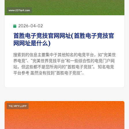
2026-04-02
首胜电子竞技官网网址(首胜电子竞技官
网网址是什么)
搜索到的信息主要集中于其他知名的电竞平台，如“完美世
界电竞”、“完美世界竞技平台”和一些综合性的电竞门户网
站，但这些都不是您所询问的“首胜电子竞技”。 知名电竞
平台参考 虽然没有找到“首胜电子竞技”...