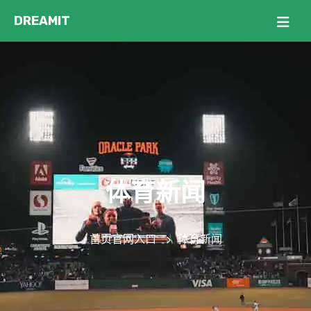
体育新闻
首页官网入口
体育新闻