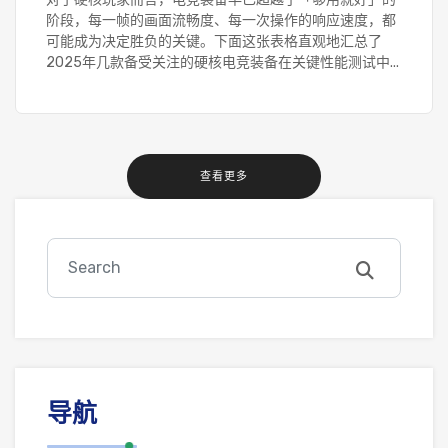
阶段，每一帧的画面流畅度、每一次操作的响应速度，都
可能成为决定胜负的关键。下面这张表格直观地汇总了
2025年几款备受关注的硬核电竞装备在关键性能测试中...
查看更多
导航