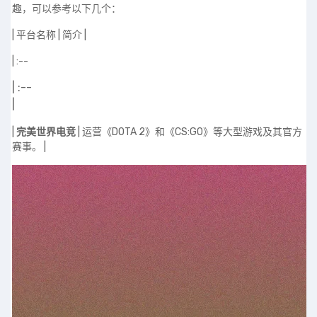
趣，可以参考以下几个：
| 平台名称 | 简介 |
| :--
| :--
|
|
完美世界电竞
| 运营《DOTA 2》和《CS:GO》等大型游戏及其官方
赛事。 |