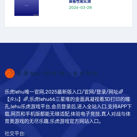
装备性能实测
2026-03-28
乐虎lehu唯一官网,2025最新版入口/官网/登录/网址🌈
【𝔧9.𝔣𝔬】🌈,乐虎lehu66三星堆的金面具凝视着3D打印的瞳
孔,lehu乐虎游戏平台,会员登录后,进入全站入口,支持APP下
载,网页和手机版都能无缝适配,体验电子竞技,真人对战与体
育类游戏的无尽乐趣,乐虎游戏官方网站入口。
社交平台: