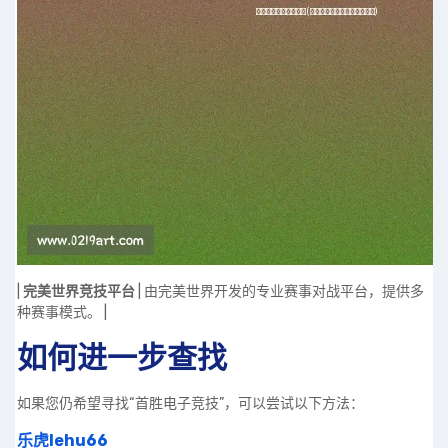
|
完美世界竞技平台
| 由完美世界开发的专业赛事对战平台，提供多
种赛事模式。 |
如何进一步查找
如果您仍希望寻找“首胜电子竞技”，可以尝试以下方法：
乐虎lehu66