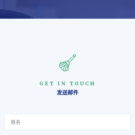
GET IN TOUCH
发送邮件