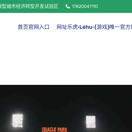
源型城市经济转型开发试验区
17820047110
首页官网入口
网址乐虎·lehu-(游戏)唯一官