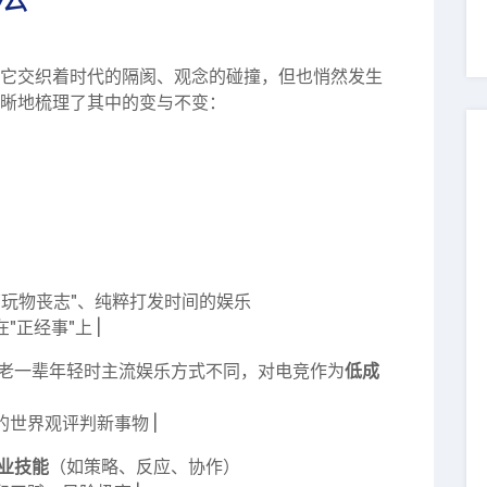
它交织着时代的隔阂、观念的碰撞，但也悄然发生
晰地梳理了其中的变与不变：
同于"玩物丧志"、纯粹打发时间的娱乐
正经事"上 |
老一辈年轻时主流娱乐方式不同，对电竞作为
低成
世界观评判新事物 |
业技能
（如策略、反应、协作）