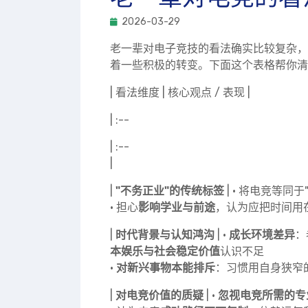
2026-03-29
老一辈对电子竞技的看法确实比较复杂，
着一些积极的转变。下面这个表格帮你清
| 看法维度 | 核心观点 / 表现 |
| :--
| :--
|
|
"不务正业"的传统标签
| • 将电竞等
• 担心
影响学业与前途
，认为应把时间用在"
|
时代背景与认知鸿沟
| •
成长环境差异
：
本娱乐与社会稳定价值
认识不足
•
对新兴事物本能排斥
：习惯用自身狭窄的
|
对电竞价值的质疑
| •
忽视电竞所需的专