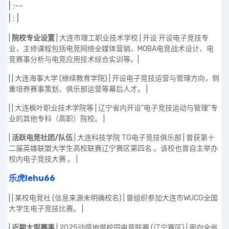
| :--
| : |
|
院校专业设置
| 大连市理工职业技术学校 | 开设 开设电子竞技专
业，主修课程包括电竞网络全媒体营销、MOBA电竞战术设计、电
竞赛事分析与电竞应用技术综合实训等。|
| | 大连海事大学 (继续教育学院) | 开设电子竞技运营与管理方向，侧
重培养赛事策划、俱乐部运营等幕后人才。 |
| | 大连枫叶职业技术学院等 | 辽宁省内开设"电子竞技运动与管理"专
业的其他专科（高职）院校。 |
|
活跃电竞社团/队伍
| 大连科技学院 TG电子竞技俱乐部 | 曾获第十
二届英雄联盟大学生高校联赛辽宁赛区第四名 。该校也曾自主举办
校内电子竞技大赛 。 |
乐虎lehu66
| | 某校电竞社 (信息来源未明确校名) | 曾组织参加大连市WUCG全国
大学生电子竞技比赛。 |
|
近期大型赛事
| 2025动感地带校园电竞联赛 (辽宁赛区) | 面向全省