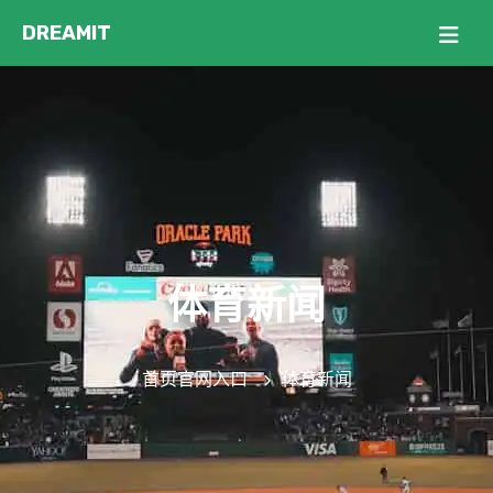
体育新闻
首页官网入口
体育新闻