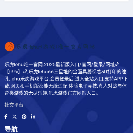
乐虎lehu唯一官网,2025最新版入口/官网/登录/网址🌈
【𝔧9.𝔣𝔬】🌈,乐虎lehu66三星堆的金面具凝视着3D打印的瞳
孔,lehu乐虎游戏平台,会员登录后,进入全站入口,支持APP下
载,网页和手机版都能无缝适配,体验电子竞技,真人对战与体
育类游戏的无尽乐趣,乐虎游戏官方网站入口。
社交平台:
导航