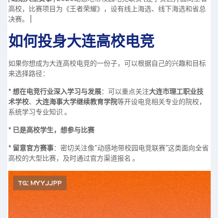
高校，比赛项目为《王者荣耀》，设有线上海选、线下海选和省总
决赛。 |
如何投身大连高校电竞
如果你想成为大连高校电竞的一份子，可以根据自己的兴趣和目标
来选择路径：
*
想在电竞行业深入学习与发展
：可以重点关注
大连市理工职业技
术学校
、
大连海事大学继续教育学院
等开设电竞相关专业的院校，
系统学习专业知识 。
*
已是高校学生，想参与比赛
*
留意官方赛事
：密切关注像“动感地带校园电竞联赛”这类面向全省
高校的大型比赛，及时通过官方渠道报名 。